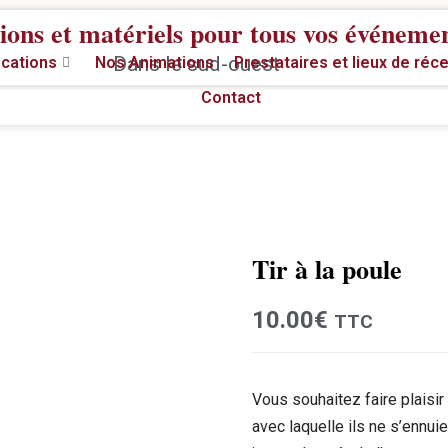
ions et matériels pour tous vos événeme
Dans le sud-ouest
cations
Nos Animations
Prestataires et lieux de réc
Contact
Tir à la poule
Location
10.00
€
TTC
Vous souhaitez faire plaisir 
avec laquelle ils ne s’ennui