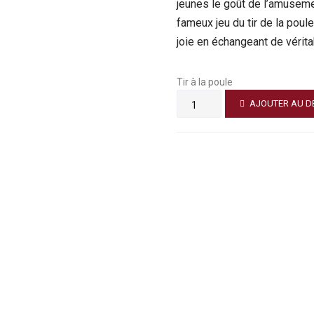
jeunes le goût de l’amuseme
fameux jeu du tir de la poul
joie en échangeant de vérit
Tir à la poule
AJOUTER AU D