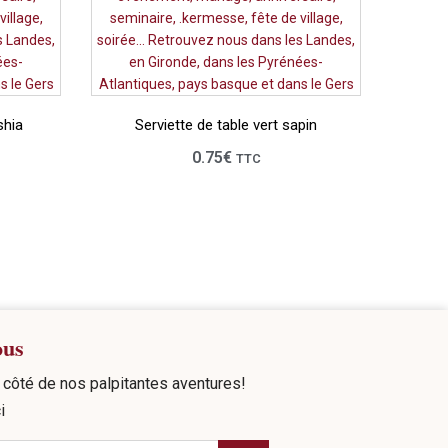
shia
Serviette de table vert sapin
0.75
€
TTC
ous
côté de nos palpitantes aventures!
i