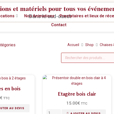
ions et matériels pour tous vos événeme
Dans le sud-ouest
cations
Nos Animations
Prestataires et lieux de réc
Contact
atégories
Accueil
Shop
Chaises 
es en bois
Etagère bois clair
€
TTC
15.00
€
TTC
UTER AU DEVIS
AJOUTER AU DEVIS