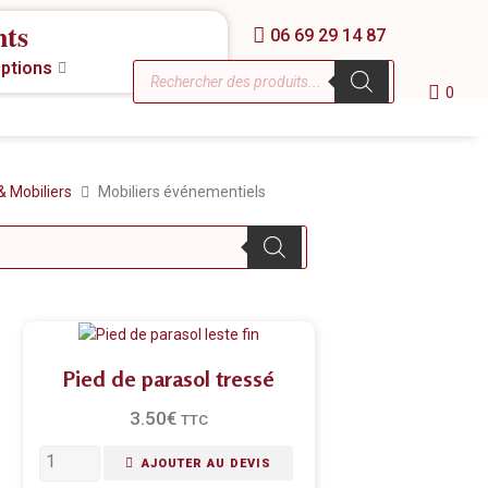
nts
06 69 29 14 87
eptions
0
& Mobiliers
Mobiliers événementiels
Pied de parasol tressé
3.50
€
TTC
AJOUTER AU DEVIS