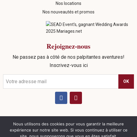
Nos locations
Nos nouveautés et promos
Rejoignez-nous
Ne passez pas à côté de nos palpitantes aventures!
Inscrivez-vous ici
OK
Nous utilisons des cookies pour vous garantir la meilleure
©
2026
Sead Events. tous droits réservés |
Politique de
expérience sur notre site web. Si vous continuez à utiliser ce
confidentialité
|
Mentions Légales
|
CGV
| Réalisation
site, nous supposerons que vous en êtes satisfait.