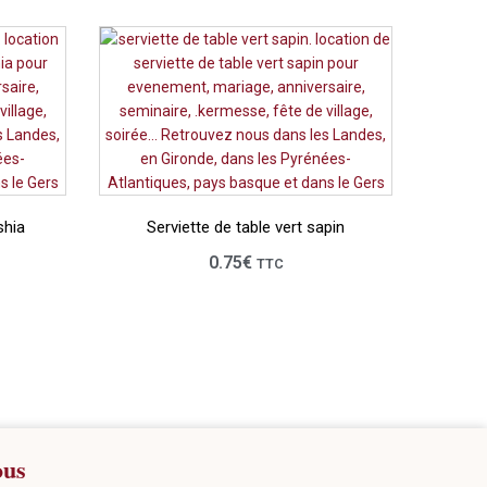
shia
Serviette de table vert sapin
0.75
€
TTC
ous