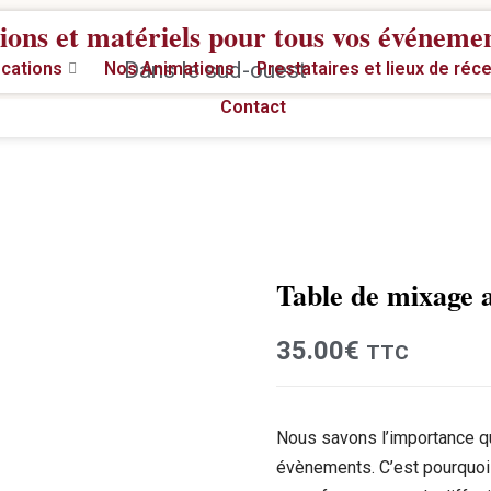
ions et matériels pour tous vos événeme
Dans le sud-ouest
cations
Nos Animations
Prestataires et lieux de réc
Contact
Table de mixage a
Location
35.00
€
TTC
Nous savons l’importance q
évènements. C’est pourquoi