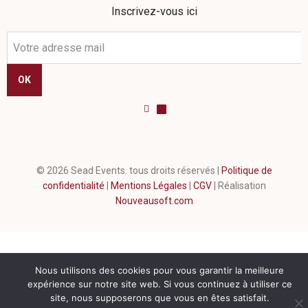
Inscrivez-vous ici
OK
©
2026
Sead Events. tous droits réservés |
Politique de
confidentialité
|
Mentions Légales
|
CGV
| Réalisation
Nouveausoft.com
Nous utilisons des cookies pour vous garantir la meilleure
expérience sur notre site web. Si vous continuez à utiliser ce
site, nous supposerons que vous en êtes satisfait.