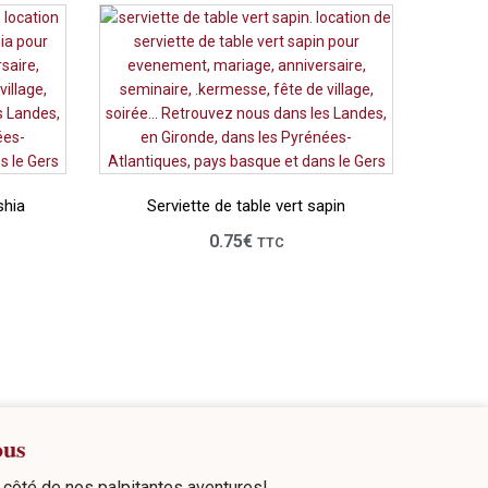
shia
Serviette de table vert sapin
0.75
€
TTC
ous
côté de nos palpitantes aventures!