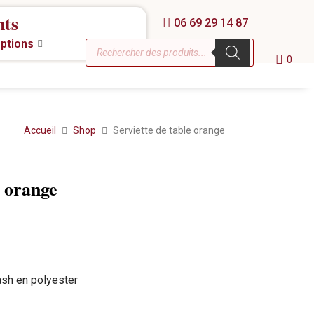
nts
06 69 29 14 87
eptions
0
Accueil
Shop
Serviette de table orange
e orange
ash en polyester