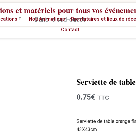
ions et matériels pour tous vos événeme
Dans le sud-ouest
cations
Nos Animations
Prestataires et lieux de réc
Contact
Serviette de tabl
Location
0.75
€
TTC
Serviette de table orange fl
43X43cm