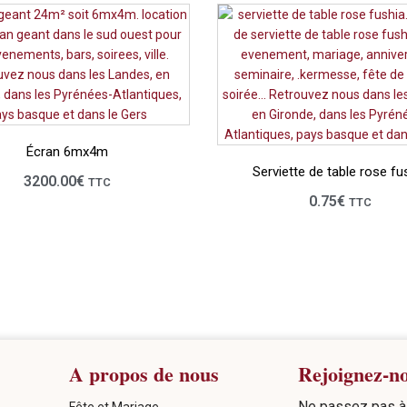
Écran 6mx4m
Serviette de table rose fu
3200.00
€
TTC
0.75
€
TTC
A propos de nous
Rejoignez-n
Ne passez pas à 