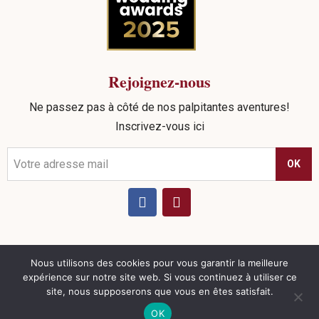
Rejoignez-nous
Ne passez pas à côté de nos palpitantes aventures!
Inscrivez-vous ici
OK
Nous utilisons des cookies pour vous garantir la meilleure
©
2026
Sead Events. tous droits réservés |
Politique de
expérience sur notre site web. Si vous continuez à utiliser ce
confidentialité
|
Mentions Légales
|
CGV
| Réalisation
site, nous supposerons que vous en êtes satisfait.
Nouveausoft.com
OK