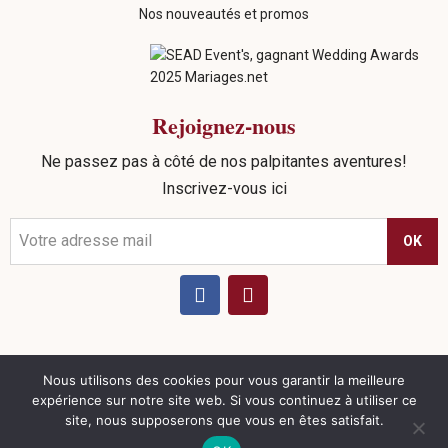
Nos nouveautés et promos
Rejoignez-nous
Ne passez pas à côté de nos palpitantes aventures!
Inscrivez-vous ici
OK
Nous utilisons des cookies pour vous garantir la meilleure
©
2026
Sead Events. tous droits réservés |
Politique de
expérience sur notre site web. Si vous continuez à utiliser ce
confidentialité
|
Mentions Légales
|
CGV
| Réalisation
site, nous supposerons que vous en êtes satisfait.
Nouveausoft.com