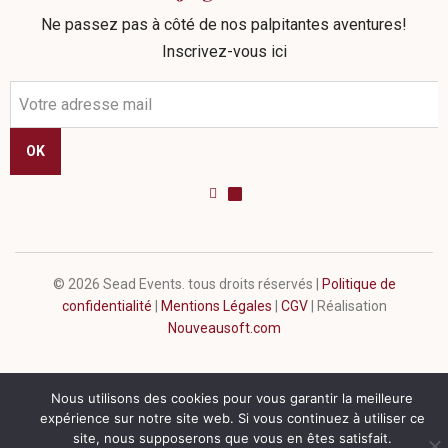
Ne passez pas à côté de nos palpitantes aventures!
Inscrivez-vous ici
OK
©
2026
Sead Events. tous droits réservés |
Politique de
confidentialité
|
Mentions Légales
|
CGV
| Réalisation
Nouveausoft.com
Nous utilisons des cookies pour vous garantir la meilleure
expérience sur notre site web. Si vous continuez à utiliser ce
site, nous supposerons que vous en êtes satisfait.