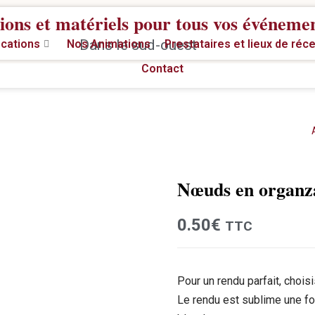
ions et matériels pour tous vos événeme
Dans le sud-ouest
cations
Nos Animations
Prestataires et lieux de réc
Contact
Nœuds en organz
Location
0.50
€
TTC
Pour un rendu parfait, chois
Le rendu est sublime une fo