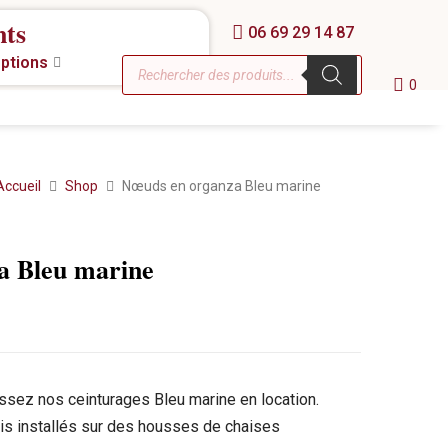
nts
06 69 29 14 87
eptions
0
Accueil
Shop
Nœuds en organza Bleu marine
a Bleu marine
issez nos ceinturages Bleu marine en location.
is installés sur des housses de chaises