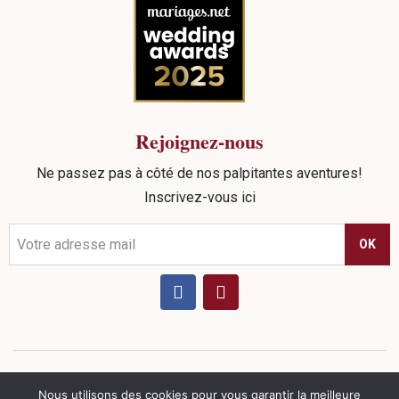
Rejoignez-nous
Ne passez pas à côté de nos palpitantes aventures!
Inscrivez-vous ici
OK
©
2026
Sead Events. tous droits réservés |
Politique de
Nous utilisons des cookies pour vous garantir la meilleure
confidentialité
|
Mentions Légales
|
CGV
| Réalisation