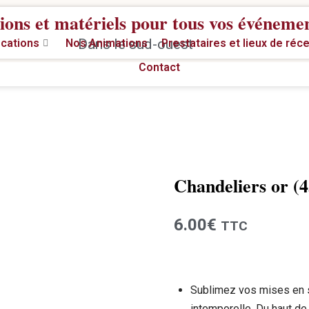
ions et matériels pour tous vos événeme
Dans le sud-ouest
cations
Nos Animations
Prestataires et lieux de réc
Contact
Chandeliers or (
Location
6.00
€
TTC
Sublimez vos mises en s
intemporelle. Du haut de