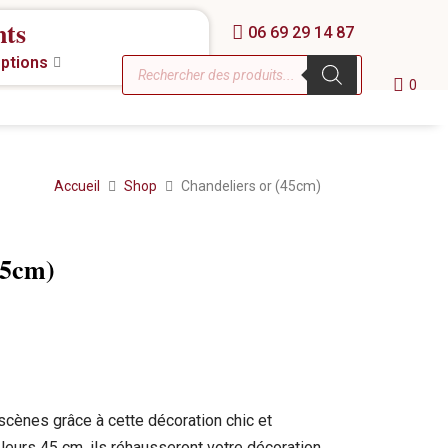
nts
06 69 29 14 87
eptions
0
Accueil
Shop
Chandeliers or (45cm)
45cm)
cènes grâce à cette décoration chic et
 leurs 45 cm, ils réhausseront votre décoration