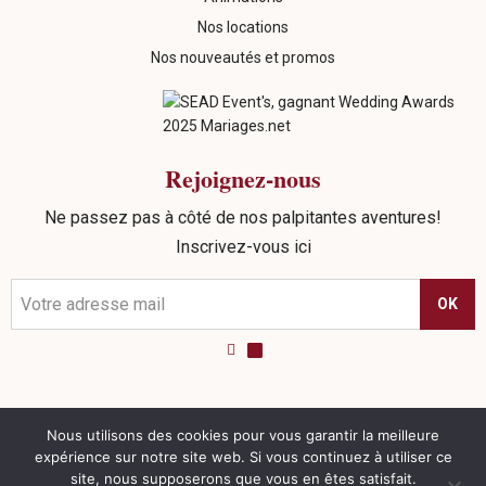
Nos locations
Nos nouveautés et promos
Rejoignez-nous
Ne passez pas à côté de nos palpitantes aventures!
Inscrivez-vous ici
OK
Nous utilisons des cookies pour vous garantir la meilleure
©
2026
Sead Events. tous droits réservés |
Politique de
expérience sur notre site web. Si vous continuez à utiliser ce
confidentialité
|
Mentions Légales
|
CGV
| Réalisation
site, nous supposerons que vous en êtes satisfait.