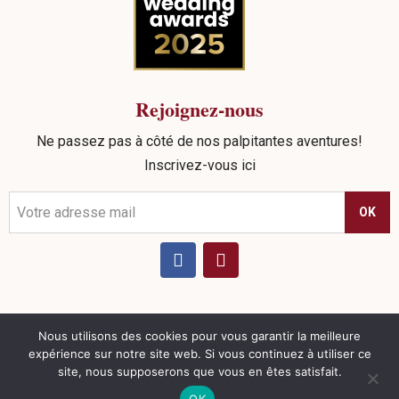
Rejoignez-nous
Ne passez pas à côté de nos palpitantes aventures!
Inscrivez-vous ici
OK
Nous utilisons des cookies pour vous garantir la meilleure
©
2026
Sead Events. tous droits réservés |
Politique de
expérience sur notre site web. Si vous continuez à utiliser ce
confidentialité
|
Mentions Légales
|
CGV
| Réalisation
site, nous supposerons que vous en êtes satisfait.
Nouveausoft.com
OK