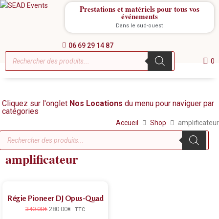
Prestations et matériels pour tous vos
événements
Dans le sud-ouest
06 69 29 14 87
0
Cliquez sur l'onglet
Nos Locations
du menu pour naviguer par
catégories
Accueil
Shop
amplificateur
amplificateur
Régie Pioneer DJ Opus-Quad
340.00
€
280.00
€
TTC